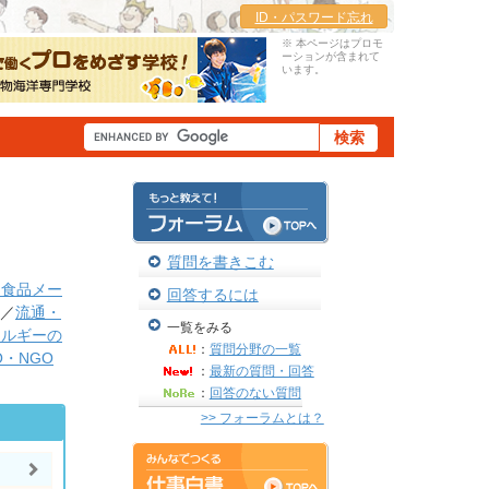
ID・パスワード忘れ
※ 本ページはプロモ
ーションが含まれて
います。
質問を書きこむ
・食品メー
回答するには
／
流通・
一覧をみる
ネルギーの
：
質問分野の一覧
O・NGO
：
最新の質問・回答
：
回答のない質問
>> フォーラムとは？