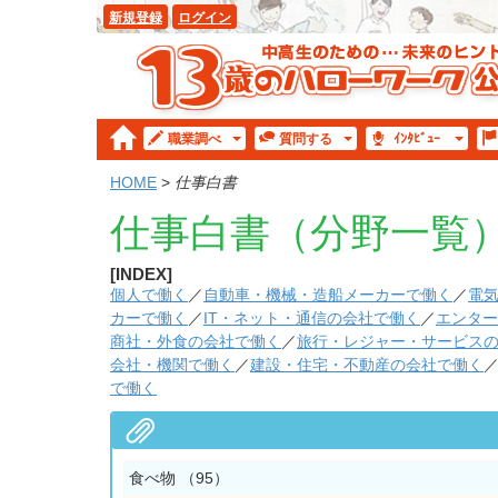
新規登録
ログイン
職業
調べ
質問
する
ｲﾝﾀ
ﾋﾞｭｰ
HOME
>
仕事白書
仕事白書（分野一覧
[INDEX]
個人で働く
／
自動車・機械・造船メーカーで働く
／
電
カーで働く
／
IT・ネット・通信の会社で働く
／
エンター
商社・外食の会社で働く
／
旅行・レジャー・サービス
会社・機関で働く
／
建設・住宅・不動産の会社で働く
で働く
食べ物
（95）