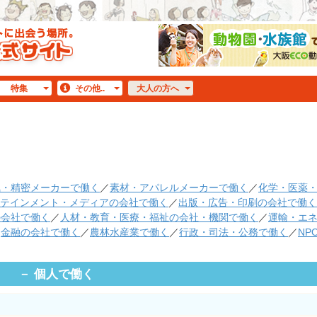
特集
その他..
大人
の方へ
）
気・精密メーカーで働く
／
素材・アパレルメーカーで働く
／
化学・医薬
テインメント・メディアの会社で働く
／
出版・広告・印刷の会社で働く
の会社で働く
／
人材・教育・医療・福祉の会社・機関で働く
／
運輸・エ
／
金融の会社で働く
／
農林水産業で働く
／
行政・司法・公務で働く
／
NP
個人で働く