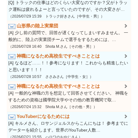
[Q] トラックの仕事はどのくらい大変なのですか？父がトラッ
ク運転は疲れるよーと言っていたのですが、その大変さが…
（2026/07/29 15:39 トラック好きさん［中学生・男］）
山形県の陸上実業団
[A] 少し前の質問で、回答が遅くなってしまいすみません。 一
般的に、陸上の実業団チームで選手をするためには、…
（2026/07/28 16:40 Shota M.さん［その他・男］）
神職になるため高校生ですべきこととは
[A] なるほど……！！参考になります！ これからも精進したい
と思います！！！
（2026/07/28 10:57 ささみさん［中学生・女］）
神職になるため高校生ですべきこととは
[A] 一般的な神職の方を想定して回答させてください。 神職を
するための資格は國學院大学やその他の教育機関で取…
（2026/07/24 15:32 Shota M.さん［その他・男］）
YouTuberになるためには
[A] キルメさん、ロサンジェルスからこんにちは！ 参考までに
データーを紹介します。世界のYouTuber人数…
（2026/07/21 15:55 ハロワのおやじさん）