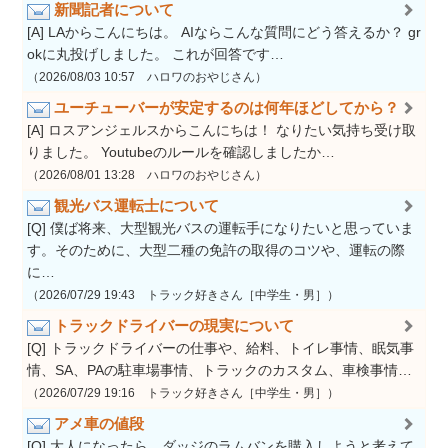
新聞記者について
[A] LAからこんにちは。 AIならこんな質問にどう答えるか？ gr
okに丸投げしました。 これが回答です…
（2026/08/03 10:57 ハロワのおやじさん）
ユーチューバーが安定するのは何年ほどしてから？
[A] ロスアンジェルスからこんにちは！ なりたい気持ち受け取
りました。 Youtubeのルールを確認しましたか…
（2026/08/01 13:28 ハロワのおやじさん）
観光バス運転士について
[Q] 僕ば将来、大型観光バスの運転手になりたいと思っていま
す。そのために、大型二種の免許の取得のコツや、運転の際
に…
（2026/07/29 19:43 トラック好きさん［中学生・男］）
トラックドライバーの現実について
[Q] トラックドライバーの仕事や、給料、トイレ事情、眠気事
情、SA、PAの駐車場事情、トラックのカスタム、車検事情…
（2026/07/29 19:16 トラック好きさん［中学生・男］）
アメ車の値段
[Q] 大人になったら、ダッジのラムバンを購入しようと考えて