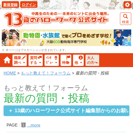
新規登録
ログイン
検索
※ 本ページはプロモーションが含まれています。
職業
質問
ｲﾝﾀ
大人
調べ
する
ﾋﾞｭｰ
特集
他
の方へ
HOME
>
もっと教えて！フォーラム
>
最新の質問・投稿
もっと教えて！フォーラム
最新の質問・投稿
13歳のハローワーク公式サイト
編集部からのお願い
PAGE :
[1]
...more