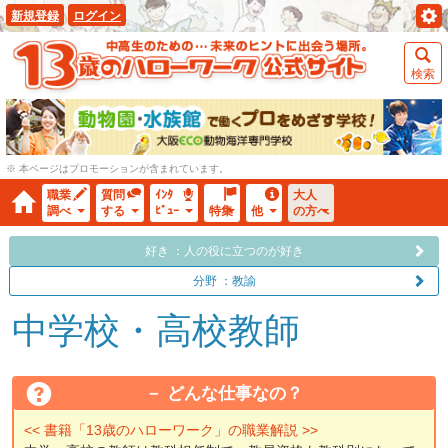
新規登録
ログイン
検索
※ 本ページはプロモーションが含まれています。
職業
質問
ｲﾝﾀ
大人
調べ
する
ﾋﾞｭｰ
特集
他
の方へ
好き ：人の役に立つのが好き
分野 ：教諭
中学校・高校教師
どんな仕事なの？
<< 書籍「13歳のハローワーク」の職業解説 >>