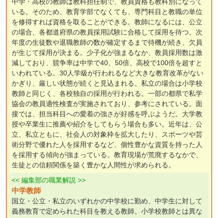
中学・高校の教師は教科担任制で、教員資格も教科別になって
いる。そのため、教育学部でなくても、専門科目と教職の単位
を修得すれば資格を取ることができる。教師になるには、公立
の場合、各都道府県の教員採用試験に合格して採用を待つ。次
年度の生徒数や退職教師の数が確定するまで待機が続き、欠員
が生じて採用が決まる。少子化が強まるなか、教員採用数は激
減しており、競争率は中学で40、50倍、高校で100倍を超すと
いわれている。30人学級が行われるなど大きな教育改革がない
かぎり、厳しい状態が続くと見込まれる。私立の場合は小学校
教師と同じく、各校独自の採用が行われる。一部の都県で私学
協会の教員適性検査が実施されており、参考にされている。面
接では、担当科目への愛着の強さが好感を呼ぶようだ。大学教
授や卒業生に推薦や紹介をしてもらう場合も多い。近年は、公
立、私立ともに、社会人の対象枠を拡大したり、スポーツや芸
術分野で優れた人を採用するなど、個性豊かな資質を持った人
を採用する傾向が強まっている。教育現場が荒廃するなかで、
生徒との信頼関係を築く豊かな人間性が求められる。
<< 編集部の職業解説 >>
中学教師
国立・公立・私立のいずれかの中学校に勤め、中学生に対して
義務教育で定められた科目を教える教師。小学校教師とは異な