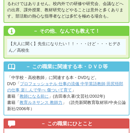
るわけではありません。校内外での研修や研究会、会議などへ
の出席、課外授業、教材研究などやることは意外と多くありま
す。部活動の熱心な指導者などは多忙を極める場合も。
その他、なんでも教えて！
【大人に聞く】
先生になりたい！！・・・けど・・・ヒデさ
ん／高校生
この職業に関連する本・ＤＶＤ等
「中学校・高校教師」に関連する本・DVDなど。
DVD「
プロフェッショナル 仕事の流儀 中学英語教師 田尻悟郎
の仕事 楽しんで学べ 傷ついて育て
」
書籍「
教師になる前に
」(吉田泰久著/文芸社/2002年)
書籍「
教育ルネサンス 教師力
」（読売新聞教育取材班/中央公論
新社/2006年）
この職業にひとこと