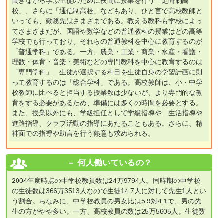
働きながら学ぶ生徒のために夜間に授業を行う「定時制高
校」、さらに「通信制高校」などもあり、ひと言で高校教師と
いっても、勤務先はさまざまである。教える教科も学校によっ
てさまざまだが、国語や数学などの普通教科の授業はどの高等
学校でも行っており、それらの普通教科を中心に教育するのが
「普通学科」である。一方、農業・工業・商業・水産・看護・
理数・体育・音楽・美術などの専門教科を中心に教育するのは
「専門学科」、生徒が選択する科目を生徒自身の学習計画に則
って教育するのは「総合学科」である。高校教師は、小・中学
校教師に比べると担当する授業数は少ないが、より専門的な教
育をする必要があるため、準備には多くの時間を必要とする。
また、授業以外にも、学級担任として学級指導や、生活指導や
進路指導、クラブ活動の指導にあたることもある。さらに、精
神面での指導や助言を行う熱意も求められる。
何人働いているの？
2004年度時点の中学校教員数は24万9794人。同時期の中学校
の生徒数は366万3513人なので生徒14.7人に対して先生1人とい
う割合。ちなみに、中学校教員の男女比は5.9対4.1で、男の先
生の方がやや多い。一方、高校教員の数は25万5605人。生徒数