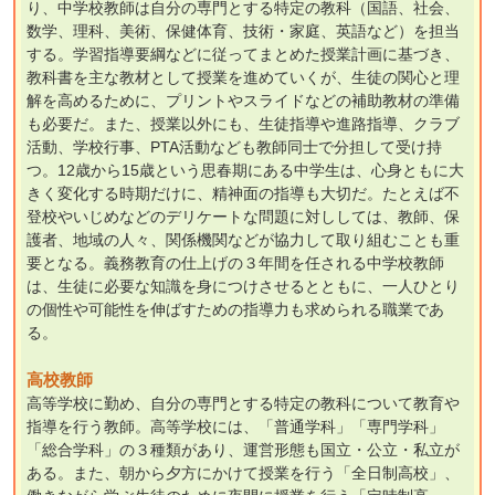
り、中学校教師は自分の専門とする特定の教科（国語、社会、
数学、理科、美術、保健体育、技術・家庭、英語など）を担当
する。学習指導要綱などに従ってまとめた授業計画に基づき、
教科書を主な教材として授業を進めていくが、生徒の関心と理
解を高めるために、プリントやスライドなどの補助教材の準備
も必要だ。また、授業以外にも、生徒指導や進路指導、クラブ
活動、学校行事、PTA活動なども教師同士で分担して受け持
つ。12歳から15歳という思春期にある中学生は、心身ともに大
きく変化する時期だけに、精神面の指導も大切だ。たとえば不
登校やいじめなどのデリケートな問題に対ししては、教師、保
護者、地域の人々、関係機関などが協力して取り組むことも重
要となる。義務教育の仕上げの３年間を任される中学校教師
は、生徒に必要な知識を身につけさせるとともに、一人ひとり
の個性や可能性を伸ばすための指導力も求められる職業であ
る。
高校教師
高等学校に勤め、自分の専門とする特定の教科について教育や
指導を行う教師。高等学校には、「普通学科」「専門学科」
「総合学科」の３種類があり、運営形態も国立・公立・私立が
ある。また、朝から夕方にかけて授業を行う「全日制高校」、