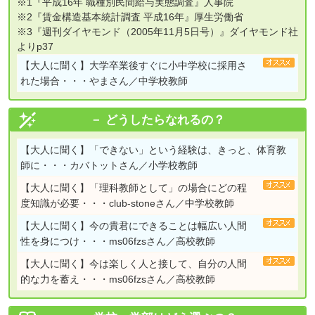
※1『平成16年 職種別民間給与実態調査』人事院
※2『賃金構造基本統計調査 平成16年』厚生労働省
※3『週刊ダイヤモンド（2005年11月5日号）』ダイヤモンド社
よりp37
【大人に聞く】
大学卒業後すぐに小中学校に採用さ
れた場合・・・やまさん／中学校教師
どうしたらなれるの？
【大人に聞く】
「できない」という経験は、きっと、体育教
師に・・・カバトットさん／小学校教師
【大人に聞く】
「理科教師として」の場合にどの程
度知識が必要・・・club-stoneさん／中学校教師
【大人に聞く】
今の貴君にできることは幅広い人間
性を身につけ・・・ms06fzsさん／高校教師
【大人に聞く】
今は楽しく人と接して、自分の人間
的な力を蓄え・・・ms06fzsさん／高校教師