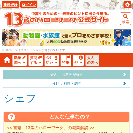
新規登録
ログイン
検索
※ 本ページはプロモーションが含まれています。
職業
質問
ｲﾝﾀ
大人
調べ
する
ﾋﾞｭｰ
特集
他
の方へ
好き ：お料理が好き
分野 ：料理・調理
シェフ
どんな仕事なの？
<< 書籍「13歳のハローワーク」の職業解説 >>