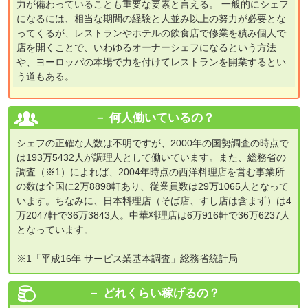
力が備わっていることも重要な要素と言える。 一般的にシェフ
になるには、相当な期間の経験と人並み以上の努力が必要とな
ってくるが、レストランやホテルの飲食店で修業を積み個人で
店を開くことで、いわゆるオーナーシェフになるという方法
や、ヨーロッパの本場で力を付けてレストランを開業するとい
う道もある。
何人働いているの？
シェフの正確な人数は不明ですが、2000年の国勢調査の時点で
は193万5432人が調理人として働いています。また、総務省の
調査（※1）によれば、2004年時点の西洋料理店を営む事業所
の数は全国に2万8898軒あり、従業員数は29万1065人となって
います。ちなみに、日本料理店（そば店、すし店は含まず）は4
万2047軒で36万3843人。中華料理店は6万916軒で36万6237人
となっています。
※1「平成16年 サービス業基本調査」総務省統計局
どれくらい稼げるの？