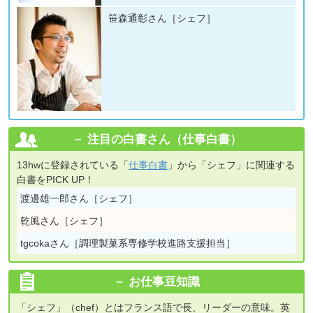
笹森通彰さん［シェフ］
注目の白書さん（仕事白書）
13hwに登録されている「
仕事白書
」から「シェフ」に関連する
白書をPICK UP！
渡邊雄一郎さん［シェフ］
乾風さん［シェフ］
tgcokaさん［調理製菓系専修学校進路支援担当］
お仕事豆知識
「シェフ」（chef）とはフランス語で長、リーダーの意味。英