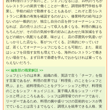
西洋料理のコック長のこと。シェフになるには、10代のうちか
らレストランの厨房で働くことが一番だ。調理師専門学校を卒
業し、学校の紹介で勤務することもあるが、これぞと思うレス
トランに募集の有無を確認するのがよい。修業時代の給与は少
ないのが一般的だが、独立し自分の店を持つオーナーシェフに
なれば、店の売り上げによって収入も多くなる。料理の腕はも
ちろんだが、その日の気候や客の好みにあわせた味加減をする
などの細かい気配りも必要。味がよく、店の雰囲気や気遣いが
しっかりした店なら、客がついてくる。計画的にやっていけ
ば、若くしてオーナーシェフになることも可能だ。また、最近
はシェフを目指す女性も増えている。海外のレストランで働き
たい場合でも、まず日本で基礎を学んでおかなければ雇っても
らえないだろう。
<< 編集部の職業解説 >>
シェフというのは本来、組織の長、英語で言う「チーフ」を指
す言葉であるが、料理の世界では「料理長」のことをシェフと
呼ぶ。また、総料理長のことをグラン・シェフと呼び、料理長
のことをシェフ・キュイジニエ、菓子職人長をシェフ・パティ
シエと呼ぶところもある。シェフは調理場でのチーフであり、
リーダーであるため、料理の腕や盛りつけの芸術的センスが秀
でていることは言うまでもなく、調理人を統率できる人格、実