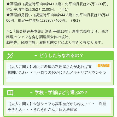
◆調理師（調査時平均年齢41.7歳）の平均月収は25万6600円、
推定平均年収は352万2100円。（※1）
◆調理師見習い（調査時平均年齢44.3歳）の平均月収は18万41
00円、推定平均年収は239万7400円。（※1）
※1『賃金構造基本統計調査 平成16年』厚生労働省より。西洋
料理のシェフを含む調理師全体の統計。
勤務先、経験年数、雇用形態などにより大きく異なります。
どうしたらなれるの？
【大人に聞く】
地元に希望の料理屋さんがあれば直
接問い合わ・・・ハロワのおやじさん／キャリアカウンセラ
ー
学校・学部はどう選ぶの？
【大人に聞く】
今はシェフも高学歴だからねぇ・・・ 料理
を学ぶ人・・・きむきむさん／個人法律家