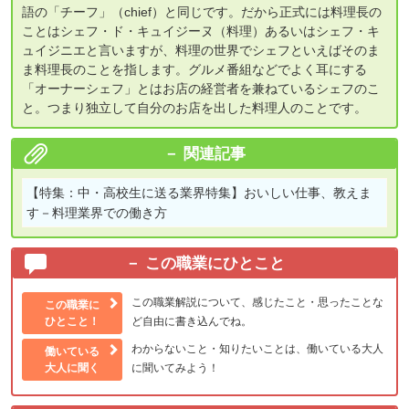
語の「チーフ」（chief）と同じです。だから正式には料理長の
ことはシェフ・ド・キュイジーヌ（料理）あるいはシェフ・キ
ュイジニエと言いますが、料理の世界でシェフといえばそのま
ま料理長のことを指します。グルメ番組などでよく耳にする
「オーナーシェフ」とはお店の経営者を兼ねているシェフのこ
と。つまり独立して自分のお店を出した料理人のことです。
関連記事
【特集：中・高校生に送る業界特集】
おいしい仕事、教えま
す－料理業界での働き方
この職業にひとこと
この職業解説について、感じたこと・思ったことな
この職業に
ひとこと！
ど自由に書き込んでね。
わからないこと・知りたいことは、働いている大人
働いている
大人に聞く
に聞いてみよう！