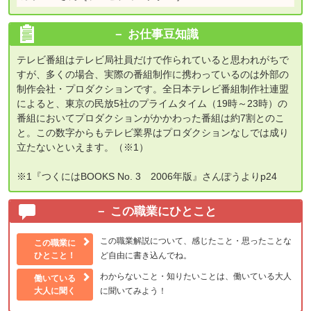
お仕事豆知識
テレビ番組はテレビ局社員だけで作られていると思われがちで
すが、多くの場合、実際の番組制作に携わっているのは外部の
制作会社・プロダクションです。全日本テレビ番組制作社連盟
によると、東京の民放5社のプライムタイム（19時～23時）の
番組においてプロダクションがかかわった番組は約7割とのこ
と。この数字からもテレビ業界はプロダクションなしでは成り
立たないといえます。（※1）
※1『つくにはBOOKS No. 3 2006年版』さんぽうよりp24
この職業にひとこと
この職業解説について、感じたこと・思ったことな
この職業に
ひとこと！
ど自由に書き込んでね。
わからないこと・知りたいことは、働いている大人
働いている
大人に聞く
に聞いてみよう！