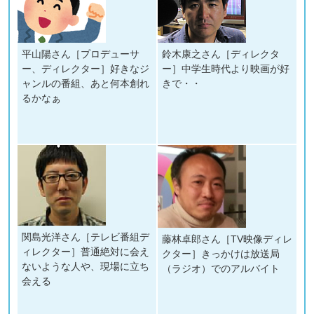
平山陽さん［プロデューサ
鈴木康之さん［ディレクタ
ー、ディレクター］好きなジ
ー］中学生時代より映画が好
ャンルの番組、あと何本創れ
きで・・
るかなぁ
関島光洋さん［テレビ番組デ
藤林卓郎さん［TV映像ディレ
ィレクター］普通絶対に会え
クター］きっかけは放送局
ないような人や、現場に立ち
（ラジオ）でのアルバイト
会える