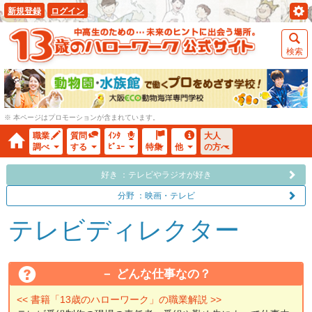
新規登録
ログイン
検索
※ 本ページはプロモーションが含まれています。
職業
質問
ｲﾝﾀ
大人
調べ
する
ﾋﾞｭｰ
特集
他
の方へ
好き ：テレビやラジオが好き
分野 ：映画・テレビ
テレビディレクター
どんな仕事なの？
<< 書籍「13歳のハローワーク」の職業解説 >>