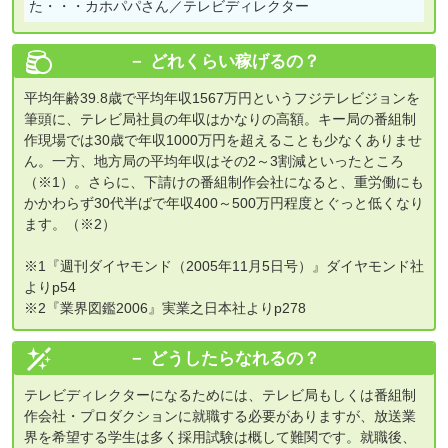
た・・・カホパパさん／テレビディレクター
どれくらい稼げるの？
平均年齢39.8歳で平均年収1567万円というフジテレビジョンを
筆頭に、テレビ局社員の年収はかなりの高額。キー局の番組制
作現場では30歳で年収1000万円を超えることも少なくありませ
ん。一方、地方局の平均年収はその2～3割減といったところ
（※1）。さらに、下請けの番組制作会社になると、重労働にも
かかわらず30代半ばで年収400～500万円程度とぐっと低くなり
ます。（※2）
※1『週刊ダイヤモンド（2005年11月5日号）』ダイヤモンド社
よりp54
※2『業界図鑑2006』実業之日本社よりp278
どうしたらなれるの？
テレビディレクターになるためには、テレビ局もしくは番組制
作会社・プロダクションに就職する必要がありますが、放送業
界を希望する学生は多く採用試験は概して難関です。就職後、