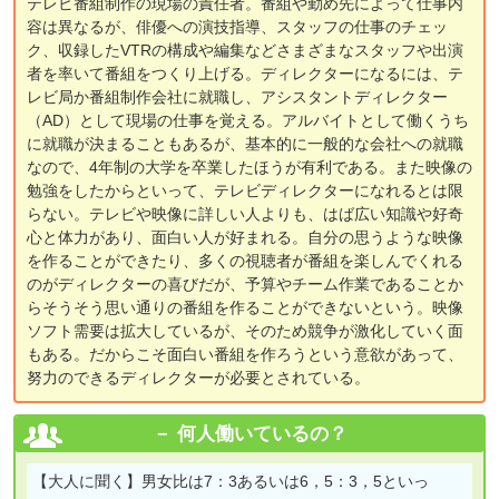
テレビ番組制作の現場の責任者。番組や勤め先によって仕事内
容は異なるが、俳優への演技指導、スタッフの仕事のチェッ
ク、収録したVTRの構成や編集などさまざまなスタッフや出演
者を率いて番組をつくり上げる。ディレクターになるには、テ
レビ局か番組制作会社に就職し、アシスタントディレクター
（AD）として現場の仕事を覚える。アルバイトとして働くうち
に就職が決まることもあるが、基本的に一般的な会社への就職
なので、4年制の大学を卒業したほうが有利である。また映像の
勉強をしたからといって、テレビディレクターになれるとは限
らない。テレビや映像に詳しい人よりも、はば広い知識や好奇
心と体力があり、面白い人が好まれる。自分の思うような映像
を作ることができたり、多くの視聴者が番組を楽しんでくれる
のがディレクターの喜びだが、予算やチーム作業であることか
らそうそう思い通りの番組を作ることができないという。映像
ソフト需要は拡大しているが、そのため競争が激化していく面
もある。だからこそ面白い番組を作ろうという意欲があって、
努力のできるディレクターが必要とされている。
何人働いているの？
【大人に聞く】
男女比は7：3あるいは6，5：3，5といっ