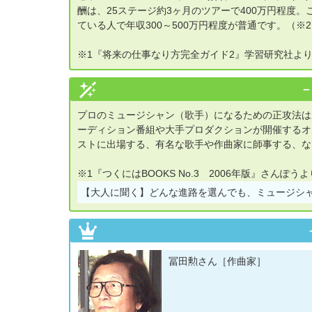
酬は、25ステージ約3ヶ月のツアーで400万円程度
ている人で年収300～500万円程度が普通です。（※
※1『将来の仕事なり方完全ガイド2』学習研究社よりp
プロのミュージシャン（歌手）になるための正攻法は
ーディション番組や大手プロダクションが開催するオ
ストに出場する、有名な歌手や作曲家に師事する、な
※1『つくにはBOOKS No.3 2006年版』さんぽうよ
【大人に聞く】
どんな進路を選んでも、ミュージシ
冨田勲さん［作曲家］