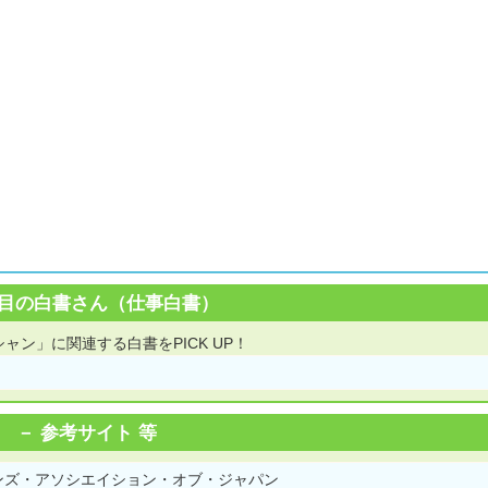
目の白書さん（仕事白書）
ャン」に関連する白書をPICK UP！
参考サイト 等
ンズ・アソシエイション・オブ・ジャパン