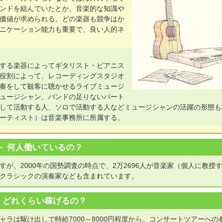
ンドを組んでいたとか、音楽的な知識や
価値が求められる。どの楽器も競争はか
ニケーション能力も重要で、良い人的ネ
する楽器によってギタリスト・ピアニス
役割によって、レコーディングスタジオ
奏をして観客に聴かせるライブミュージ
ュージシャン、バンドの足りないパート
して活動する人、ソロで活動する人などミュージシャンの活躍の形態も
ーティスト）は音楽事務所に所属する。
何人働いているの？
が、2000年の国勢調査の時点で、2万2696人が音楽家（個人に教授
クラシックの演奏家なども含まれています。
どれくらい稼げるの？
ラは駆け出しで時給7000～8000円程度から。コンサートツアーへの