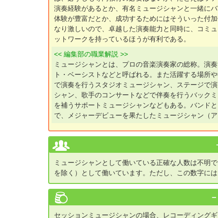
演奏経験があるとか、有名ミュージシャンと一緒にバ
体験が豊富だとか、成功するためにはそういった付加
なり激しいので、卓越した演奏能力と同時に、コミュ
ットワークを持っているほうが有利である。
<< 編集部の職業解説 >>
ミュージシャンとは、プロの音楽演奏家の総称。演奏
ト・ベーシストなどと呼ばれる。また活躍する場所や
で演奏を行うスタジオミュージシャン、ステージで演
シャン、歌手のコンサートなどで伴奏を行うバックミ
を補うサポートミュージシャンなどもある。バンドと
で、メジャーデビューを果たしたミュージシャン（ア
ミュージシャンとして働いている正確な人数は不明です
を除く）として働いています。ただし、この数字には
セッションミュージシャンの場合、レコーディングギャ