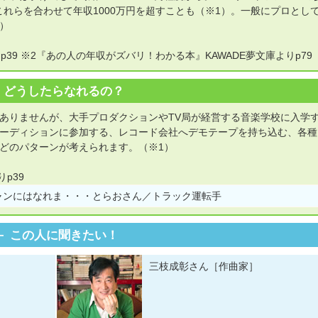
。これらを合わせて年収1000万円を超すことも（※1）。一般にプロとし
2）
39 ※2『あの人の年収がズバリ！わかる本』KAWADE夢文庫よりp79
どうしたらなれるの？
ありませんが、大手プロダクションやTV局が経営する音楽学校に入学
ーディションに参加する、レコード会社へデモテープを持ち込む、各種
どのパターンが考えられます。（※1）
りp39
ャンにはなれま・・・とらおさん／トラック運転手
この人に聞きたい！
三枝成彰さん［作曲家］