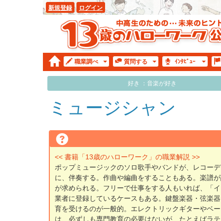
新規登録
ログイン
職業
調べ
質問
する
ｲﾝﾀ
ﾋﾞｭｰ
好き ：音楽が好き
ミュージシャン
<< 書籍「13歳のハローワーク」の職業解説 >>
ポップミュージックのソロ歌手やバンドが、レコーデ
に、伴奏する。作曲や編曲をすることもある。楽譜が
が求められる。フリーで仕事をする人もいれば、「イ
業者に登録しているケースもある。鍵盤楽器・弦楽器
育を受けるのが一般的。エレクトリックギターやベー
は、必ずしも専門教育の必要はないが、たとえばラテ