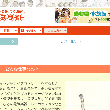
特集
その他..
大人
の方へ
分野 ：音楽づくり
どんな仕事なの？
ィングやライブコンサートをするとき
読めることが最低条件で、高い演奏能力
ンペグ」と呼ばれるミュージシャン斡旋
・管楽器奏者は、音楽大学などで専門教
スなどの電気楽器、パーカッションなど
ンパーカッションなどでは海外の本場で