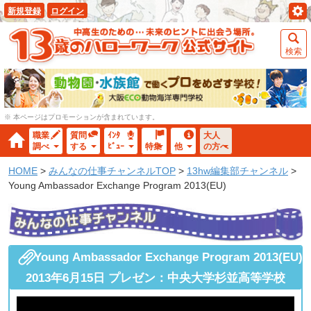
新規登録
ログイン
検索
※ 本ページはプロモーションが含まれています。
職業
質問
ｲﾝﾀ
大人
調べ
する
ﾋﾞｭｰ
特集
他
の方へ
HOME
>
みんなの仕事チャンネルTOP
>
13hw編集部チャンネル
>
Young Ambassador Exchange Program 2013(EU)
Young Ambassador Exchange Program 2013(EU)
2013年6月15日 プレゼン：中央大学杉並高等学校